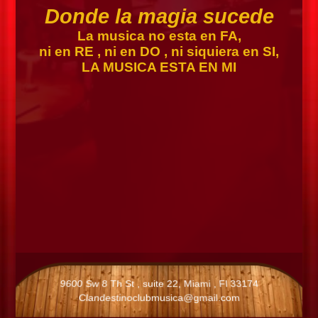
Donde la magia sucede
La musica no esta en FA,
ni en RE , ni en DO , ni siquiera en SI,
LA MUSICA ESTA EN MI
9600 Sw 8 Th St , suite 22, Miami , Fl 33174
Clandestinoclubmusica@gmail.com