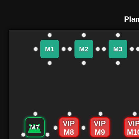
Pla
M1
M2
M3
M7
M8
M9
M1